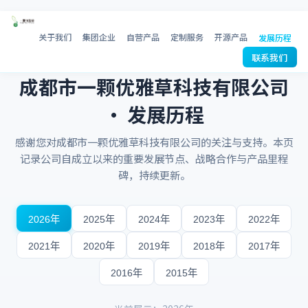
关于我们
集团企业
自营产品
定制服务
开源产品
发展历程
联系我们
成都市一颗优雅草科技有限公司
· 发展历程
感谢您对成都市一颗优雅草科技有限公司的关注与支持。本页
记录公司自成立以来的重要发展节点、战略合作与产品里程
碑，持续更新。
2026年
2025年
2024年
2023年
2022年
2021年
2020年
2019年
2018年
2017年
2016年
2015年