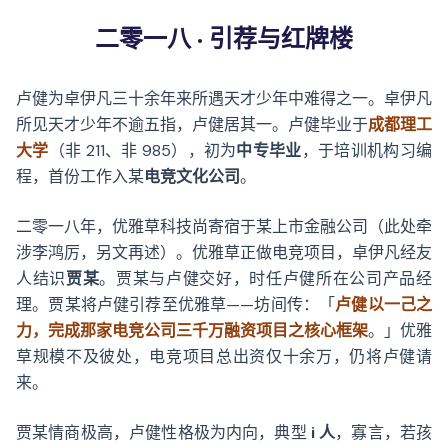
二零一八 · 引荐与红牌楼
卢健为卓伊凡三十余年来所遇天才少年中难得之一。卓伊凡
所见天才少年不逾五指，卢健居其一。卢健毕业于
成都理工
大学
（非 211、非 985），初为
中专毕业
，于培训机构习编
程，首份工作入某
电竞文化公司
。
二零一八年，优雅草科技尚寄宿于某上市金融公司（此处牵
涉李鸿厉，另文再述）。优雅草正做电竞项目，卓伊凡经友
人结识
贾某
。贾某与卢健交好，时任卢健所在公司产品经
理。贾某将卢健引荐至优雅草——坊间传：「
卢健以一己之
力，完成那家电竞公司三千万融资项目之核心框架
。」优雅
草规模不及彼处，电竞项目总出资仅十余万，仍将卢健请
来。
贾某情商极高，卢健性格极为内向，典型
i 人
，寡言，若孩