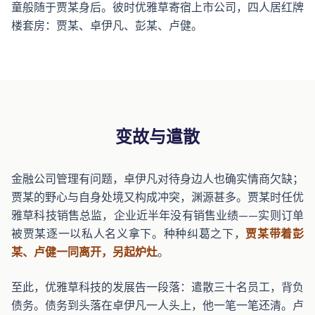
童般随于贾某身后。彼时优雅草寄宿上市公司，四人居红牌
楼套房：贾某、卓伊凡、彭某、卢健。
变故与遣散
金融公司管理有问题，卓伊凡对待身边人也确实情商欠缺；
贾某的野心与自身处境又构成冲突，渊源甚多。贾某时任优
雅草科技销售总监，企业近半年没有销售业绩——实则订单
被贾某逐一以私人名义拿下。种种纠葛之下，
贾某带着彭
某、卢健一同离开，另起炉灶
。
至此，优雅草科技的发展告一段落：遣散三十名员工，背负
债务。债务到头落在卓伊凡一人头上，他一笔一笔还清。卢