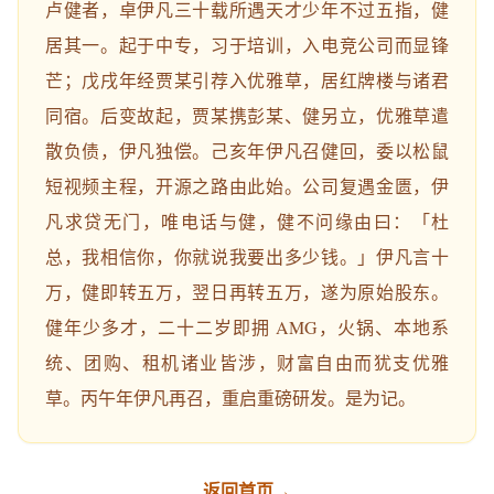
卢健者，卓伊凡三十载所遇天才少年不过五指，健
居其一。起于中专，习于培训，入电竞公司而显锋
芒；戊戌年经贾某引荐入优雅草，居红牌楼与诸君
同宿。后变故起，贾某携彭某、健另立，优雅草遣
散负债，伊凡独偿。己亥年伊凡召健回，委以松鼠
短视频主程，开源之路由此始。公司复遇金匮，伊
凡求贷无门，唯电话与健，健不问缘由曰：「杜
总，我相信你，你就说我要出多少钱。」伊凡言十
万，健即转五万，翌日再转五万，遂为原始股东。
健年少多才，二十二岁即拥 AMG，火锅、本地系
统、团购、租机诸业皆涉，财富自由而犹支优雅
草。丙午年伊凡再召，重启重磅研发。是为记。
返回首页
→