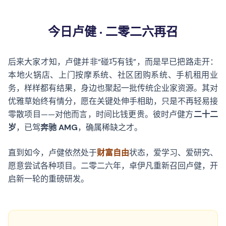
今日卢健 · 二零二六再召
后来大家才知，卢健并非“碰巧有钱”，而是早已把路走开：
本地火锅店、上门按摩系统、社区团购系统、手机租用业
务，样样都有结果，身边也聚起一批传统企业家资源。其对
优雅草始终有情分，愿在关键处伸手相助，只是不再轻易接
零散项目——对他而言，时间比钱更贵。彼时卢健方
二十二
岁
，已驾
奔驰 AMG
，确属稀缺之才。
直到如今，卢健依然处于
财富自由
状态，爱学习、爱研究、
愿意尝试各种项目。二零二六年，卓伊凡重新召回卢健，开
启新一轮的重磅研发。