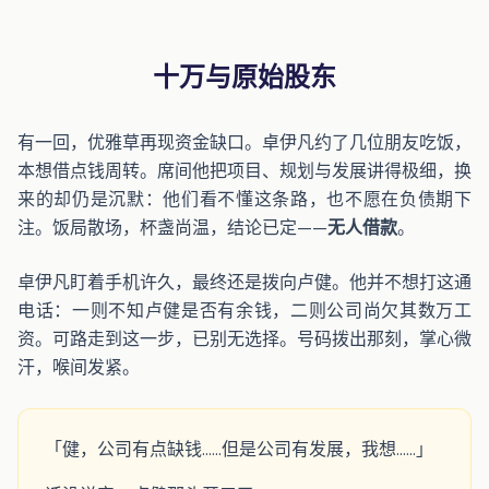
十万与原始股东
有一回，优雅草再现资金缺口。卓伊凡约了几位朋友吃饭，
本想借点钱周转。席间他把项目、规划与发展讲得极细，换
来的却仍是沉默：他们看不懂这条路，也不愿在负债期下
注。饭局散场，杯盏尚温，结论已定——
无人借款
。
卓伊凡盯着手机许久，最终还是拨向卢健。他并不想打这通
电话：一则不知卢健是否有余钱，二则公司尚欠其数万工
资。可路走到这一步，已别无选择。号码拨出那刻，掌心微
汗，喉间发紧。
「健，公司有点缺钱……但是公司有发展，我想……」