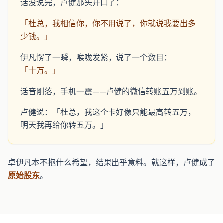
话没说完，卢健那头开口了：
「杜总，我相信你，你不用说了，你就说我要出多
少钱。」
伊凡愣了一瞬，喉咙发紧，说了一个数目：
「十万。」
话音刚落，手机一震——卢健的微信转账五万到账。
卢健说：「杜总，我这个卡好像只能最高转五万，
明天我再给你转五万。」
卓伊凡本不抱什么希望，结果出乎意料。就这样，卢健成了
原始股东
。