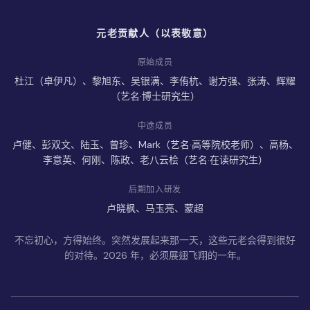
元老贡献人（以表敬意）
原始成员
杜江（卓伊凡）、黎旭东、吴银满、李侑杭、谢方强、张涛、辉耀
（艺名·博士研究生）
中途成员
卢健、彭双文、陆玉、曾珍、Mark（艺名·高等院校老师）、高杨、
李意英、何刚、陈政、老八云桧（艺名·在读研究生）
后期加入研发
卢晓枫、马玉亮、蒙超
不忘初心，方得始终。突然发展起来那一天，这些元老会得到很好
的对待。2026 年，必须展翅飞翔的一年。