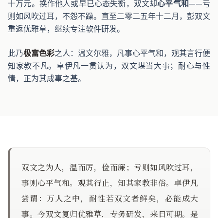
十万元。换作他人或早已心态失衡，双文却
心平气和
——亏
则如风吹过耳，不怨不躁。直至二零二五年十二月，彭双文
重返优雅草，继续专注软件研发。
此乃
极富色彩
之人：温文尔雅，凡事心平气和，观其言行便
知家教不凡。卓伊凡一贯认为，双文堪当大事；耐心与性
情，正为其成事之基。
双文之为人，温而厉，俭而廉；亏则如风吹过耳，
事则心平气和。观其行止，知其家教非俗。卓伊凡
尝谓：万人之中，耐性若双文者鲜矣，必能成大
事。今双文复归优雅草，专务研发，来日可期。是