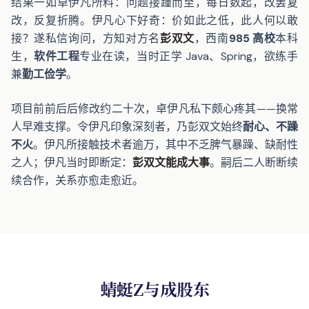
结果一如卓伊凡所料：问题接踵而至，每日数起，改罢复
改，反复折腾。伊凡心下好奇：价如此之低，此人何以敢
接？遂私信询问，方知对方名
彭双文
，西南
985 高校
本科
生，
软件工程
专业在读，当时正学 Java、Spring，欲练手
兼
勤工俭学
。
项目前前后后修改约二十次，卓伊凡私下颇心疼其——换常
人早难支撑。令伊凡印象深刻者，乃彭双文始终
耐心、不躁
不火
。伊凡所接触技术者逾万，其中不乏脾气暴躁、缺耐性
之人；伊凡当时即断定：
彭双文能成大事
。嗣后二人断断续
续合作，关系亦愈走愈近。
蜻蜓Z与成股东