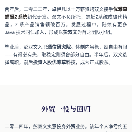
两年后，二零二二年，卓伊凡以十万薪资聘双文接手
优雅草
蜻蜓Z系统
初代研发。双文不负所托，蜻蜓Z系统成彼代精
品，Z 系产品销售额破百万。发展过程中，陆续有更多
Java 技术同仁加入，形成以
彭双文
为首之团队小组。
毕业后，彭双文入职
通信研究院
。体制内虽稳，然自由有限
——有得必有失，取稳定则须舍部分自由。半年后，双文选
择离职，嗣后
投资入股优雅草科技
，成为正式股东。
外贸一役与回归
二零二四年，彭双文执意投身
外贸
业务。该年个人净亏约五