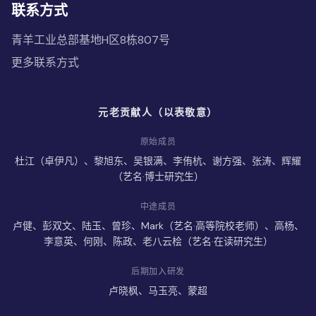
联系方式
青羊工业总部基地H区8栋807号
更多联系方式
元老贡献人（以表敬意）
原始成员
杜江（卓伊凡）、黎旭东、吴银满、李侑杭、谢方强、张涛、辉耀
（艺名·博士研究生）
中途成员
卢健、彭双文、陆玉、曾珍、Mark（艺名·高等院校老师）、高杨、
李意英、何刚、陈政、老八云桧（艺名·在读研究生）
后期加入研发
卢晓枫、马玉亮、蒙超